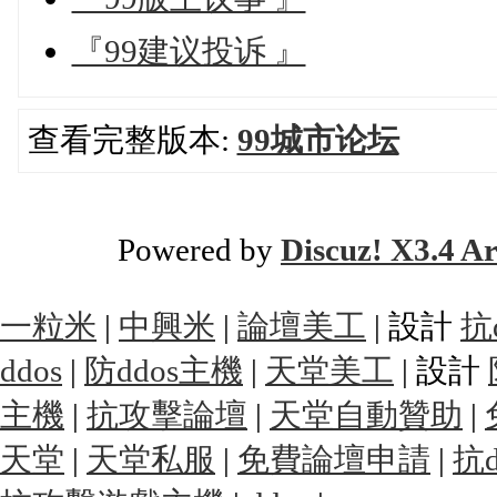
『99建议投诉 』
查看完整版本:
99城市论坛
Powered by
Discuz! X3.4 Ar
一粒米
|
中興米
|
論壇美工
| 設計
抗
ddos
|
防ddos主機
|
天堂美工
| 設計
主機
|
抗攻擊論壇
|
天堂自動贊助
|
天堂
|
天堂私服
|
免費論壇申請
|
抗d