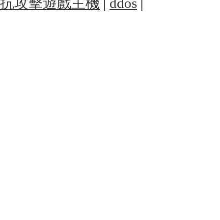
抗攻擊遊戲主機
|
ddos
|